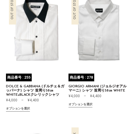
OUT OF STOCK
OUT OF STOCK
商品番号 : 255
商品番号 : 278
DOLCE & GABBANA (ドルチェ＆ガ
GIORGIO ARMANI (ジョルジオアル
ッパーナ) シャツ 首周り38㎝
マーニ) シャツ 首周り38㎝ WHITE
WHITE×BLACKクレリックシャツ
¥
4,000
–
¥
4,400
¥
4,000
–
¥
4,400
オプションを選択
オプションを選択