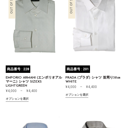
OUT OF STOCK
OUT OF STOCK
商品番号 : 228
商品番号 : 201
EMPORIO ARMANI (エンポリオアル
PRADA (プラダ) シャツ 首周り38㎝
マーニ) シャツ SIZEXS
WHITE
LIGHTGREEN
¥
4,000
–
¥
4,400
¥
4,000
–
¥
4,400
オプションを選択
オプションを選択