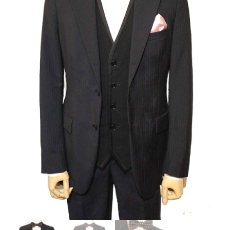
タ
ル
コ
ー
デ
ィ
ネ
ー
ト
A
quantity