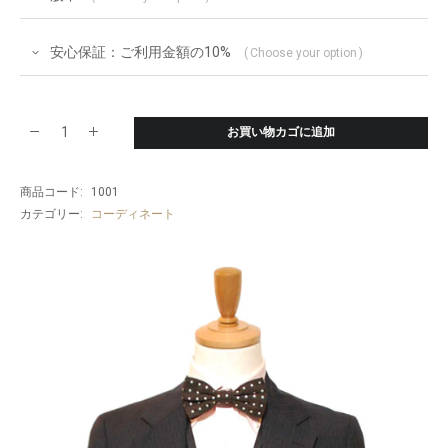
安心保証：ご利用金額の10%
Choose your option
お買い物カゴに追加
PRADA
(プ
商品コード:
1001
ラ
カテゴリー:
コーディネート
ダ)
ス
ー
ツ
size44
NAVY
ト
ー