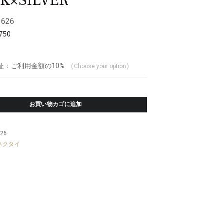
K×SILVER
626
,750
証：ご利用金額の10%
Choose your option
お買い物カゴに追加
26
ネクタイ