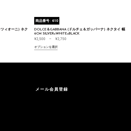
商品番号 : 610
コレツィオーニ) ネク
DOLCE＆GABBANA (ドルチェ＆ガッパーナ) ネクタイ 幅
6CM SILVER×WHITE×BLACK
¥
2,500
–
¥
2,750
オプションを選択
メール会員登録