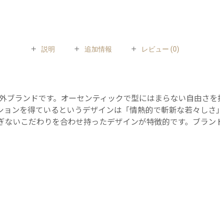
パ
ー
ナ)
説明
追加情報
レビュー (0)
べ
ル
ト
85cm
とする海外ブランドです。オーセンティックで型にはまらない自由
BLACK
ションを得ているというデザインは「情熱的で斬新な若々しさ
ぎないこだわりを合わせ持ったデザインが特徴的です。ブラン
quantity