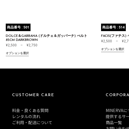
商品番号 : 501
商品番号 : 514
DOLCE＆GABBANA (ドルチェ＆ガッパーナ) べルト
FACIS(ファチス) 
85CM DARKBROWN
¥
2,500
–
¥
2,
¥
2,500
–
¥
2,750
オプションを選択
オプションを選択
CUSTOMER CARE
CORPORA
料金・良くある質問
MINERVA
レンタルの流れ
提供するサ
ご利用・配送について
商品一覧
お問い合わ