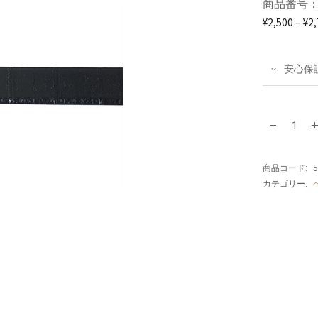
商品番号：
¥
2,500
–
¥
2
安心保
DOLCE
＆
商品コード:
5
GABBANA
カテゴリー:
(ド
ル
チ
ェ
＆
ガ
ッ