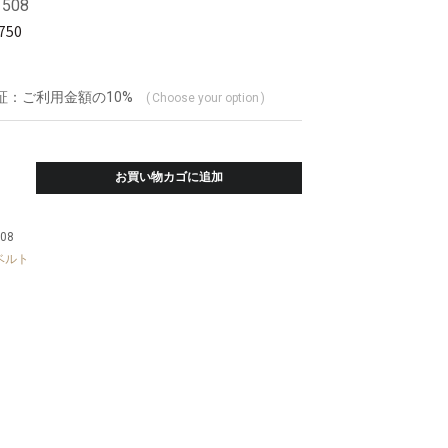
508
,750
証：ご利用金額の10%
Choose your option
お買い物カゴに追加
08
ベルト